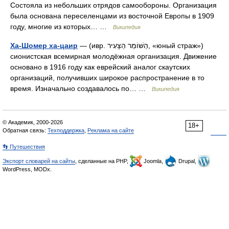
Состояла из небольших отрядов самообороны. Организация
была основана переселенцами из восточной Европы в 1909
году, многие из которых… …
Википедия
Ха-Шомер ха-цаир
— (ивр. הַשּׁוֹמֵר הַצָּעִיר‎, «юный страж»)
сионистская всемирная молодёжная организация. Движение
основано в 1916 году как еврейский аналог скаутских
организаций, получивших широкое распространение в то
время. Изначально создавалось по… …
Википедия
© Академик, 2000-2026
18+
Обратная связь:
Техподдержка
,
Реклама на сайте
👣 Путешествия
Экспорт словарей на сайты
, сделанные на PHP,
Joomla,
Drupal,
WordPress, MODx.