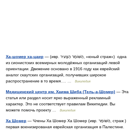
Ха-шомер ха-цаир
— (ивр. הַשּׁוֹמֵר הַצָּעִיר‎, «юный страж») одна
из сионистских всемирных молодёжных организаций левой
ориентации. Движение основано в 1916 году как еврейский
аналог скаутских организаций, получивших широкое
распространение в то время.… …
Википедия
Медицинский центр им. Хаима Шиба (Тель-а-Шомер)
— Эта
статья или раздел носит ярко выраженный рекламный
характер. Это не соответствует правилам Википедии. Вы
можете помочь проекту …
Википедия
Ха Шомер
— Члены Ха Шомер Ха Шомер (ивр. הַשּׁוֹמֵר‎, страж )
первая военизированая еврейская организация в Палестине.