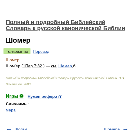
Полный и подробный Библейский
Словарь к русской канонической Библии
Шомер
Толкование
Перевод
Шомер
Шом’ер (
1Пар.7:32
) —
см.
Шемер
,б.
Полный и подробный Библейский Словарь к русской канонической Библии
.
В.П.
Вихлянцев
.
2003
.
Игры ⚽
Нужен реферат?
Синонимы
:
мера
Шогам
Шомера