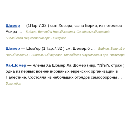
Шомер
— (1Пар.7:32 ) сын Хевера, сына Берии, из потомков
Асира …
Библия. Ветхий и Новый заветы. Синодальный перевод.
Библейская энциклопедия арх. Никифора.
Шомер
— Шом’ер (1Пар.7:32 ) см. Шемер,б …
Библия. Ветхий и
Новый заветы. Синодальный перевод. Библейская энциклопедия арх. Никифора.
Ха-Шомер
— Члены Ха Шомер Ха Шомер (ивр. הַשּׁוֹמֵר‎, страж )
одна из первых военнизированых еврейских организаций в
Палестине. Состояла из небольших отрядов самообороны …
Википедия